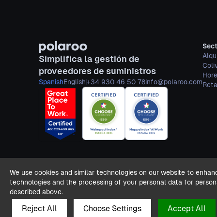
Sec
Alqu
Simplifica la gestión de
Coli
proveedores de suministros
Hor
Spanish
English
+34 930 46 50 78
info@polaroo.com
Reta
We use cookies and similar technologies on our website to enhan
technologies and the processing of your personal data for person
described above.
Reject All
Choose Settings
Accept All
© Polaroo 2024. Todos los derechos reservados.