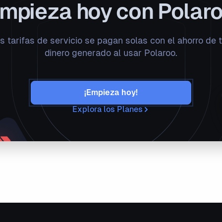
mpieza hoy con Polar
s tarifas de servicio se pagan solas con el ahorro de 
dinero generado al usar Polaroo.
¡Empieza hoy!
Explora los Planes