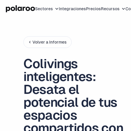
Sectores
Integraciones
Precios
Recursos
Co
Volver a Informes
Colivings
inteligentes:
Desata el
potencial de tus
espacios
compartidos con