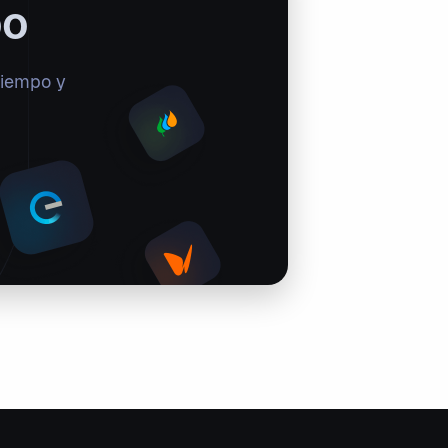
oo
tiempo y