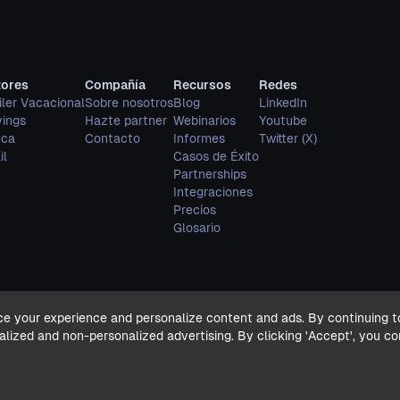
tores
Compañía
Recursos
Redes
iler Vacacional
Sobre nosotros
Blog
LinkedIn
vings
Hazte partner
Webinarios
Youtube
eca
Contacto
Informes
Twitter (X)
il
Casos de Éxito
Partnerships
Integraciones
Precios
Glosario
ce your experience and personalize content and ads. By continuing t
alized and non-personalized advertising. By clicking 'Accept', you c