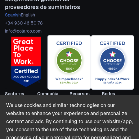
proveedores de suministros
Spanish
English
+34 930 46 50 78
info@polaroo.com
Sectores
Compañía
Recursos
Redes
Alquiler
Sobre nosotros
Blog
LinkedIn
We use cookies and similar technologies on our
Vacacional
Hazte partner
Webinarios
Youtube
website to enhance your experience and personalize
Colivings
Contacto
Informes
Twitter (X)
content and ads. By continuing to use our website/app,
Horeca
Casos de Éxito
you consent to the use of these technologies and the
Retail
Partnerships
processing of your personal data for personalized and