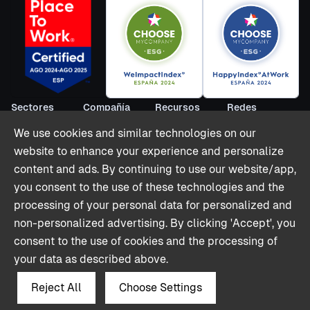
Sectores
Compañía
Recursos
Redes
Alquiler
Sobre nosotros
Blog
LinkedIn
We use cookies and similar technologies on our
Vacacional
Hazte partner
Webinarios
Youtube
website to enhance your experience and personalize
Colivings
Contacto
Informes
Twitter (X)
content and ads. By continuing to use our website/app,
Horeca
Casos de Éxito
you consent to the use of these technologies and the
Retail
Partnerships
processing of your personal data for personalized and
Integraciones
non-personalized advertising. By clicking 'Accept', you
Precios
consent to the use of cookies and the processing of
Glosario
your data as described above.
Reject All
Choose Settings