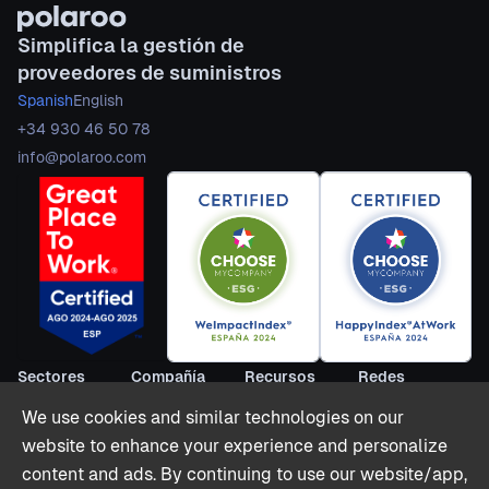
Simplifica la gestión de
proveedores de suministros
Spanish
English
+34 930 46 50 78
info@polaroo.com
Sectores
Compañía
Recursos
Redes
Alquiler
Sobre nosotros
Blog
LinkedIn
We use cookies and similar technologies on our
Vacacional
Hazte partner
Webinarios
Youtube
website to enhance your experience and personalize
Colivings
Contacto
Informes
Twitter (X)
content and ads. By continuing to use our website/app,