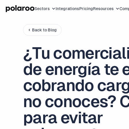
Sectors
Integrations
Pricing
Resources
Com
Back to Blog
¿Tu comercial
de energía te 
cobrando car
no conoces? 
para evitar