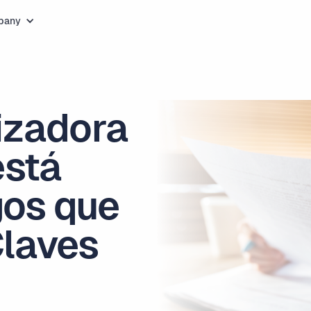
pany
izadora
está
gos que
Claves